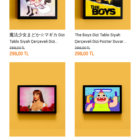
魔法少女まどか☆マギカ Dizi
The Boys Dizi Tablo Siyah
Tablo Siyah Çerçeveli Dizi
Çerçeveli Dizi Poster Duvar
Poster Duvar Tablo
Tablo
399,00 TL
399,00 TL
299,00 TL
299,00 TL