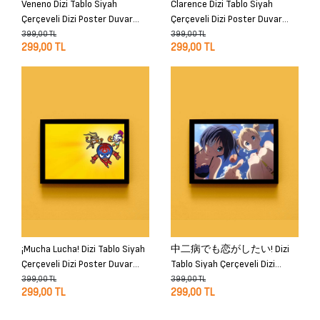
Veneno Dizi Tablo Siyah
Clarence Dizi Tablo Siyah
Çerçeveli Dizi Poster Duvar
Çerçeveli Dizi Poster Duvar
Tablo
Tablo
399,00 TL
399,00 TL
299,00 TL
299,00 TL
¡Mucha Lucha! Dizi Tablo Siyah
中二病でも恋がしたい! Dizi
Çerçeveli Dizi Poster Duvar
Tablo Siyah Çerçeveli Dizi
Tablo
Poster Duvar Tablo
399,00 TL
399,00 TL
299,00 TL
299,00 TL