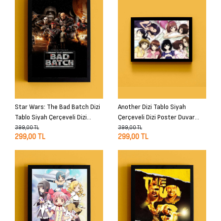
Star Wars: The Bad Batch Dizi
Another Dizi Tablo Siyah
Tablo Siyah Çerçeveli Dizi
Çerçeveli Dizi Poster Duvar
Poster Duvar Tablo
Tablo
399,00 TL
399,00 TL
299,00 TL
299,00 TL