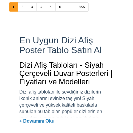
1
2
3
4
5
6
...
355
En Uygun Dizi Afiş
Poster Tablo Satın Al
Dizi Afiş Tabloları - Siyah
Çerçeveli Duvar Posterleri |
Fiyatları ve Modelleri
Dizi afiş tabloları ile sevdiğiniz dizilerin
ikonik anlarını evinize taşıyın! Siyah
çerçeveli ve yüksek kaliteli baskılarla
sunulan bu tablolar, popüler dizilerin en
unutulmaz sahnelerini ve karakterlerini
+ Devamını Oku
içermektedir. Dizi tutkunları için mükemmel
bir dekoratif seçenek olan bu tablolar,