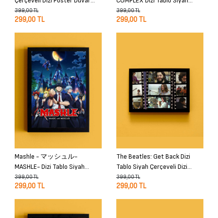
Çerçeveli Dizi Poster Duvar
COMPLEX Dizi Tablo Siyah
Tablo
Çerçeveli Dizi Poster Duvar
399,00 TL
399,00 TL
299,00 TL
299,00 TL
Tablo
Mashle - マッシュル-
The Beatles: Get Back Dizi
MASHLE- Dizi Tablo Siyah
Tablo Siyah Çerçeveli Dizi
Çerçeveli Dizi Poster Duvar
Poster Duvar Tablo
399,00 TL
399,00 TL
299,00 TL
299,00 TL
Tablo