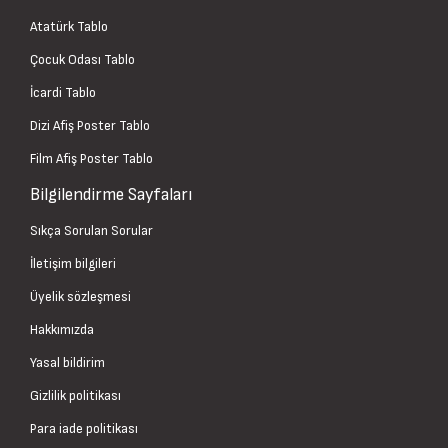
Atatürk Tablo
Siyah Çerçeveli Dizi
Tabloları | İkonik Görseller
Çocuk Odası Tablo
ve Fiyatları
İcardi Tablo
Dizi Afiş Poster Tablo
Siyah çerçeveli dizi tabloları ile izlediğiniz
dizilerin ruhunu evinize taşıyın! Yüksek
Film Afiş Poster Tablo
kaliteli baskılarla sunulan bu tablolar, dizi
dünyasındaki ikonik anları ve karakterleri
Bilgilendirme Sayfaları
içermektedir. Farklı boyut ve tasarım
Sıkça Sorulan Sorular
seçenekleri ile dizi tutkunlarına hitap eden
bu tablolar, duvar dekorasyonunuzu
İletişim bilgileri
güçlendirecek. Uygun fiyatlı dizi tablolarını
Üyelik sözleşmesi
hemen keşfedin ve dizilerle dolu bir atmosfer
oluşturun!
Hakkımızda
Yasal bildirim
Dizi Afiş Duvar Tabloları |
Modern Modeller ve
Gizlilik politikası
Fiyatlar
Para iade politikası