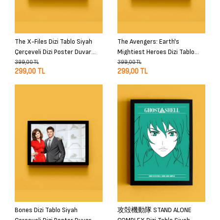
The X-Files Dizi Tablo Siyah
The Avengers: Earth's
Çerçeveli Dizi Poster Duvar
Mightiest Heroes Dizi Tablo
Tablo
Siyah Çerçeveli Dizi Poster
399,00 TL
399,00 TL
299,00 TL
299,00 TL
Duvar Tablo
Bones Dizi Tablo Siyah
攻殻機動隊 STAND ALONE