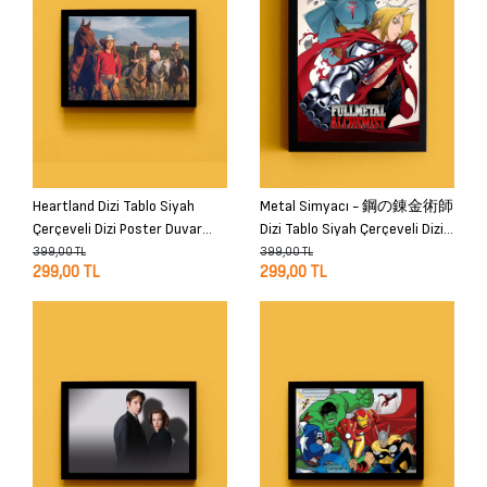
Heartland Dizi Tablo Siyah
Metal Simyacı - 鋼の錬金術師
Çerçeveli Dizi Poster Duvar
Dizi Tablo Siyah Çerçeveli Dizi
Tablo
Poster Duvar Tablo
399,00 TL
399,00 TL
299,00 TL
299,00 TL