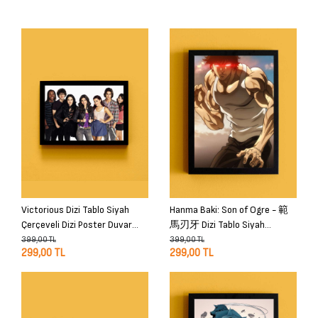
Victorious Dizi Tablo Siyah
Hanma Baki: Son of Ogre - 範
Çerçeveli Dizi Poster Duvar
馬刃牙 Dizi Tablo Siyah
Tablo
Çerçeveli Dizi Poster Duvar
399,00 TL
399,00 TL
299,00 TL
299,00 TL
Tablo