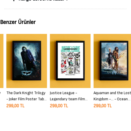
Benzer Ürünler
The Dark Knight Trilogy
Justice League -
Aquaman and the Lost
- Joker Film Poster Tablo
Legendary team Film
Kingdom -… - Ocean
Siyah Çerçeveli Yüksek
Poster Tablo Siyah
Master Film Poster
299,00 TL
299,00 TL
299,00 TL
Kalite Film Duvar Tablo
Çerçeveli Yüksek Kalite
Tablo Siyah Çerçeveli
Film Duvar Tablo
Yüksek Kalite Film Duvar
Tablo