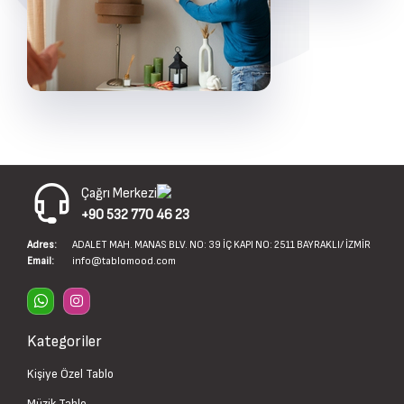
Çağrı Merkezi
+90 532 770 46 23
Adres:
ADALET MAH. MANAS BLV. NO: 39 İÇ KAPI NO: 2511 BAYRAKLI/ İZMİR
Email:
info@tablomood.com
Kategoriler
Kişiye Özel Tablo
Müzik Tablo