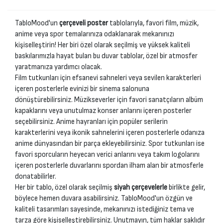
TabloMood'un
çerçeveli poster
tablolarıyla, favori film, müzik,
anime veya spor temalarınıza odaklanarak mekanınızı
kişiselleştirin! Her biri özel olarak seçilmiş ve yüksek kaliteli
baskılarımızla hayat bulan bu duvar tablolar, özel bir atmosfer
yaratmanıza yardımcı olacak.
Film tutkunları için efsanevi sahneleri veya sevilen karakterleri
içeren posterlerle evinizi bir sinema salonuna
dönüştürebilirsiniz. Müzikseverler için favori sanatçıların albüm
kapaklarını veya unutulmaz konser anlarını içeren posterler
seçebilirsiniz. Anime hayranları için popüler serilerin
karakterlerini veya ikonik sahnelerini içeren posterlerle odanıza
anime dünyasından bir parça ekleyebilirsiniz. Spor tutkunları ise
favori sporcuların heyecan verici anlarını veya takım logolarını
içeren posterlerle duvarlarını spordan ilham alan bir atmosferle
donatabilirler.
Her bir tablo, özel olarak seçilmiş
siyah çerçevelerle
birlikte gelir,
böylece hemen duvara asabilirsiniz. TabloMood'un özgün ve
kaliteli tasarımları sayesinde, mekanınızı istediğiniz tema ve
tarza göre kişiselleştirebilirsiniz. Unutmayın, tüm haklar saklıdır