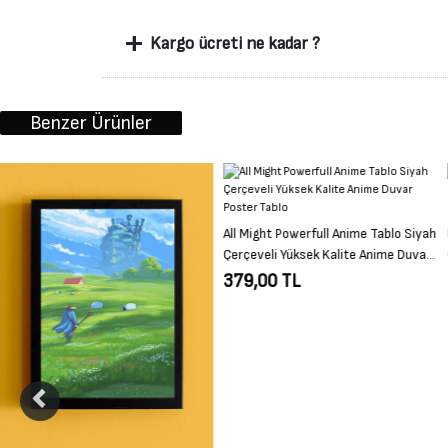
+
Kargo ücreti ne kadar ?
Benzer Ürünler
All Might Powerfull Anime Tablo Siyah
Persona 5 Anime Tablo Siyah
Çerçeveli Yüksek Kalite Anime Duvar
Çerçeveli Yüksek Kalite Anime Duvar
Poster Tablo
Poster Tablo
379,00 TL
379,00 TL