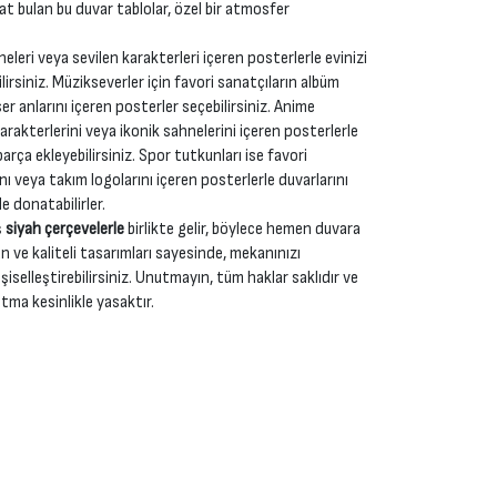
yat bulan bu duvar tablolar, özel bir atmosfer
neleri veya sevilen karakterleri içeren posterlerle evinizi
irsiniz. Müzikseverler için favori sanatçıların albüm
r anlarını içeren posterler seçebilirsiniz. Anime
karakterlerini veya ikonik sahnelerini içeren posterlerle
rça ekleyebilirsiniz. Spor tutkunları ise favori
nı veya takım logolarını içeren posterlerle duvarlarını
e donatabilirler.
ş
siyah çerçevelerle
birlikte gelir, böylece hemen duvara
n ve kaliteli tasarımları sayesinde, mekanınızı
şiselleştirebilirsiniz. Unutmayın, tüm haklar saklıdır ve
tma kesinlikle yasaktır.