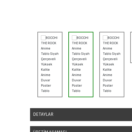
DETAYLAR
Sanatsal duvar posterleri, ev, ofis veya stüdyolar gibi herhangi b
için kullanılan popüler bir sanat formudur. Bu posterler, birçok farkl