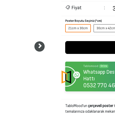
Fiyat
:
Poster Boyutu Seçiniz (*cm)
21cm x 30cm
30cm x 42c
Tablomood
Online
Whatsapp Des
Hattı
0532 770 46
TabloMood'un
çerçeveli poster
t
temalarınıza odaklanarak mekanını