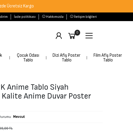
etsiz Kargo
ldirim
İade politikası
Hakkımızda
İletişim bilgileri
0
rk
Çocuk Odası
Dizi Afiş Poster
Film Afiş Poster
Tablo
Tablo
Tablo
 Anime Tablo Siyah
 Kalite Anime Duvar Poster
Durumu :
Mevcut
99,00 TL