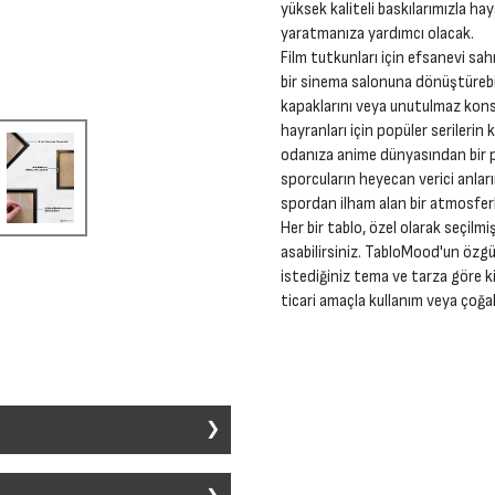
yüksek kaliteli baskılarımızla ha
yaratmanıza yardımcı olacak.
Film tutkunları için efsanevi sah
bir sinema salonuna dönüştürebil
kapaklarını veya unutulmaz konse
hayranları için popüler serilerin 
odanıza anime dünyasından bir pa
sporcuların heyecan verici anları
spordan ilham alan bir atmosferl
Her bir tablo, özel olarak seçilmi
asabilirsiniz. TabloMood'un özgü
istediğiniz tema ve tarza göre ki
ticari amaçla kullanım veya çoğal
ir alana dekoratif bir unsur eklemek
ı sanat stili ve konu ile üretilebilir.