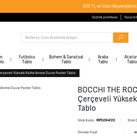
500 TL ve Üzeri Alışverişlerinizde Ücr
Gizlilik politikası
Yasal bi
lm
Futbolcu
Bohem & Sanatsal
Araba
Atatü
lo
Tablo
Tablo
Tablo
Tablo
rçeveli Yüksek Kalite Anime Duvar Poster Tablo
BOCCHI THE ROCK
Çerçeveli Yüksek
Tablo
Stok Kodu :
MPD264F20
Stok 
Önceki Fiyat
:
4