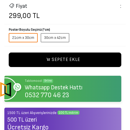
sağlanır.
İade paketinizi size belirteceğimiz taşıyıcı firmanın şubesine teslim
Fiyat
:
edin. İadenin teslim edildiğini kanıtlayan bir makbuz isteyin ve iadeyi
299,00 TL
onaylayana kadar makbuzu saklayın.
İzmir, Türkiye'deki iade ofisimize ulaşır ulaşmaz işleme alır ve onaylar
onaylamaz, sipariş anında kullandığınız e-posta adresine iade onayı
Poster Boyutu Seçiniz (*cm)
gönderilecektir. Ücret iadeniz 2-3 gün içerisinde (ödeme yönteminizi
göre değişiklik gösterebilir) gerçekleşir.
21cm x 30cm
30cm x 42cm
SEPETE EKLE
Tablomood
Online
Whatsapp Destek Hattı
0532 770 46 23
1500 TL üzeri Alışverişlerinizde
100 TL indirim
500 TL üzeri
Ücretsiz Kargo