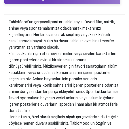
TabloMood'un
çerçeveli poster
tablolarıyla, favori film, müzik,
anime veya spor temalarınıza odaklanarak mekanınızı
kişiselleştirin! Her biri özel olarak seçilmiş ve yüksek kaliteli
baskılarımızla hayat bulan bu duvar tablolar, özel bir atmosfer
yaratmanıza yardımcı olacak.
Film tutkunları için efsanevi sahneleri veya sevilen karakterleri
içeren posterlerle evinizi bir sinema salonuna
dönüştürebilirsiniz. Müzikseverler için favori sanatçıların albüm
kapaklarını veya unutulmaz konser anlarını içeren posterler
seçebilirsiniz. Anime hayranları için popüler serilerin
karakterlerini veya ikonik sahnelerini içeren posterlerle odanıza
anime dünyasından bir parça ekleyebilirsiniz. Spor tutkunları ise
favori sporcuların heyecan verici anlarını veya takım logolarını
içeren posterlerle duvarlarını spordan ilham alan bir atmosferle
donatabilirler.
Her bir tablo, özel olarak seçilmiş
siyah çerçevelerle
birlikte gelir,
böylece hemen duvara asabilirsiniz. TabloMood'un özgün ve