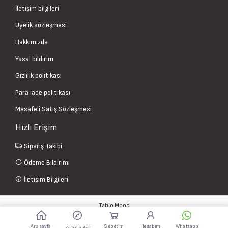
İletişim bilgileri
Üyelik sözleşmesi
Hakkımızda
Yasal bildirim
Gizlilik politikası
Para iade politikası
Mesafeli Satış Sözleşmesi
Hızlı Erişim
Sipariş Takibi
Ödeme Bildirimi
İletişim Bilgileri
Tablo Mood
Bu web sitesi
Mudiweb
tarafından kurulmuştur
Anasayfa
Sepetim
Hesabım
Whatsapp
Kategoriler