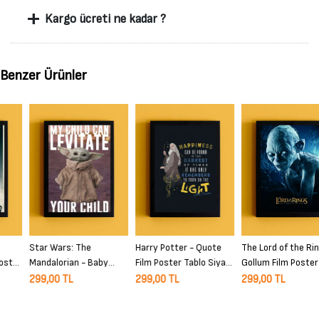
+
Kargo ücreti ne kadar ?
Benzer Ürünler
Star Wars: The
Harry Potter - Quote
The Lord of the Rings -
Mandalorian - Baby
Film Poster Tablo Siyah
Gollum Film Poster
Yoda Film Poster Tablo
Çerçeveli Yüksek Kalite
Tablo Siyah Çerçeveli
299,00 TL
299,00 TL
299,00 TL
Siyah Çerçeveli Yüksek
Film Duvar Tablo
Yüksek Kalite Film Duvar
Kalite Film Duvar Tablo
Tablo