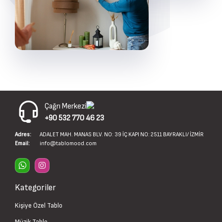
Çağrı Merkezi
+90 532 770 46 23
Adres:
ADALET MAH. MANAS BLV. NO: 39 İÇ KAPI NO: 2511 BAYRAKLI/ İZMİR
Email:
info@tablomood.com
Kategoriler
Kişiye Özel Tablo
Müzik Tablo