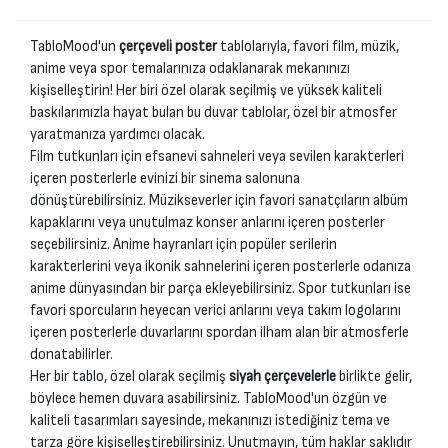
TabloMood'un
çerçeveli poster
tablolarıyla, favori film, müzik,
anime veya spor temalarınıza odaklanarak mekanınızı
kişiselleştirin! Her biri özel olarak seçilmiş ve yüksek kaliteli
baskılarımızla hayat bulan bu duvar tablolar, özel bir atmosfer
yaratmanıza yardımcı olacak.
Film tutkunları için efsanevi sahneleri veya sevilen karakterleri
içeren posterlerle evinizi bir sinema salonuna
dönüştürebilirsiniz. Müzikseverler için favori sanatçıların albüm
kapaklarını veya unutulmaz konser anlarını içeren posterler
seçebilirsiniz. Anime hayranları için popüler serilerin
karakterlerini veya ikonik sahnelerini içeren posterlerle odanıza
anime dünyasından bir parça ekleyebilirsiniz. Spor tutkunları ise
favori sporcuların heyecan verici anlarını veya takım logolarını
içeren posterlerle duvarlarını spordan ilham alan bir atmosferle
donatabilirler.
Her bir tablo, özel olarak seçilmiş
siyah çerçevelerle
birlikte gelir,
böylece hemen duvara asabilirsiniz. TabloMood'un özgün ve
kaliteli tasarımları sayesinde, mekanınızı istediğiniz tema ve
tarza göre kişiselleştirebilirsiniz. Unutmayın, tüm haklar saklıdır