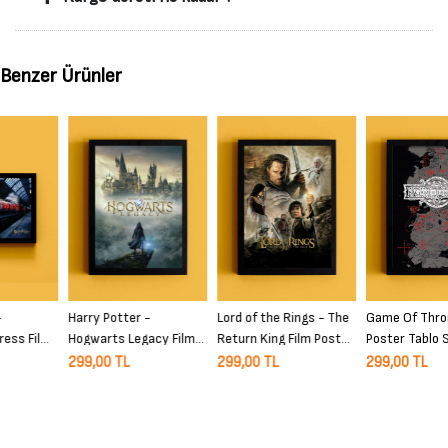
Benzer Ürünler
Harry Potter -
Lord of the Rings - The
Game Of Thrones Film
Hogwarts Legacy Film
Return King Film Poster
Poster Tablo Siyah
Poster Tablo Siyah
Tablo Siyah Çerçeveli
Çerçeveli Yüksek Kalite
299,00 TL
299,00 TL
299,00 TL
Çerçeveli Yüksek Kalite
Yüksek Kalite Film Duvar
Film Duvar Tablo
Film Duvar Tablo
Tablo