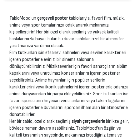
TabloMood'un
çerçeveli poster
tablolarıyla, favori film, müzik,
anime veya spor temalarınıza odaklanarak mekanınızı
kişiselleştirin! Her biri özel olarak seçilmiş ve yüksek kaliteli
baskılarımızla hayat bulan bu duvar tablolar, özel bir atmosfer
yaratmanıza yardımcı olacak.
Film tutkunları için efsanevi sahneleri veya sevilen karakterleri
içeren posterlerle evinizi bir sinema salonuna
dönüştürebilirsiniz. Müzikseverler için favori sanatçıların albüm
kapaklarını veya unutulmaz konser anlarını içeren posterler
seçebilirsiniz. Anime hayranları için popüler serilerin
karakterlerini veya ikonik sahnelerini içeren posterlerle odanıza
anime dünyasından bir parça ekleyebilirsiniz. Spor tutkunları ise
favori sporcuların heyecan verici anlarını veya takım logolarını
içeren posterlerle duvarlarını spordan ilham alan bir atmosferle
donatabilirler.
Her bir tablo, özel olarak seçilmiş
siyah çerçevelerle
birlikte gelir,
böylece hemen duvara asabilirsiniz. TabloMood'un özgün ve
kaliteli tasarımları sayesinde, mekanınızı istediğiniz tema ve