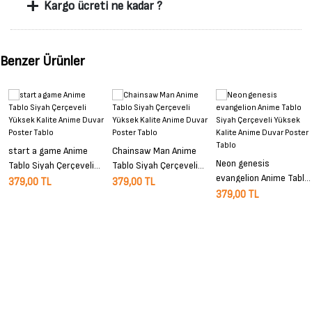
+
Kargo ücreti ne kadar ?
Benzer Ürünler
start a game Anime
Chainsaw Man Anime
Neon genesis
Tablo Siyah Çerçeveli
Tablo Siyah Çerçeveli
evangelion Anime Tablo
Yüksek Kalite Anime
Yüksek Kalite Anime
379,00 TL
379,00 TL
Siyah Çerçeveli Yüksek
379,00 TL
Duvar Poster Tablo
Duvar Poster Tablo
Kalite Anime Duvar
Poster Tablo