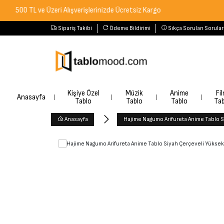
 TL ve Üzeri Alışverişlerinizde Ücretsiz Kargo
Sipariş Takibi
Ödeme Bildirimi
Sıkça Sorulan Sorular
Kişiye Özel
Müzik
Anime
Fi
Anasayfa
Tablo
Tablo
Tablo
Tab
Anasayfa
Hajime Nagumo Arifureta Anime Tablo S