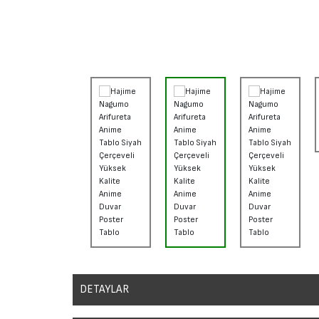
DETAYLAR
Sanatsal duvar posterleri, ev, ofis veya stüdyolar gibi herhangi b