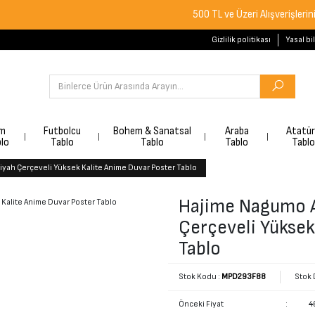
500 TL ve Üzeri Alışverişlerinizde Ücr
Gizlilik politikası
Yasal bi
lm
Futbolcu
Bohem & Sanatsal
Araba
Atatü
lo
Tablo
Tablo
Tablo
Tablo
iyah Çerçeveli Yüksek Kalite Anime Duvar Poster Tablo
Hajime Nagumo A
Çerçeveli Yüksek
Tablo
Stok Kodu :
MPD293F88
Stok 
Önceki Fiyat
:
4