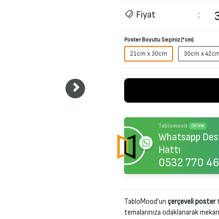
Fiyat
:
Poster Boyutu Seçiniz (*cm)
21cm x 30cm
30cm x 42c
Tablomood
Online
Whatsapp Des
Hattı
0532 770 46
TabloMood'un
çerçeveli poster
t
temalarınıza odaklanarak mekanını