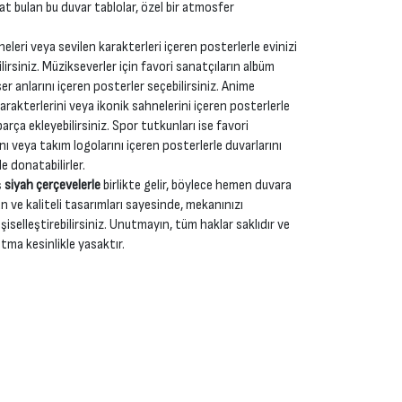
yat bulan bu duvar tablolar, özel bir atmosfer
neleri veya sevilen karakterleri içeren posterlerle evinizi
irsiniz. Müzikseverler için favori sanatçıların albüm
r anlarını içeren posterler seçebilirsiniz. Anime
karakterlerini veya ikonik sahnelerini içeren posterlerle
rça ekleyebilirsiniz. Spor tutkunları ise favori
nı veya takım logolarını içeren posterlerle duvarlarını
e donatabilirler.
ş
siyah çerçevelerle
birlikte gelir, böylece hemen duvara
n ve kaliteli tasarımları sayesinde, mekanınızı
şiselleştirebilirsiniz. Unutmayın, tüm haklar saklıdır ve
tma kesinlikle yasaktır.