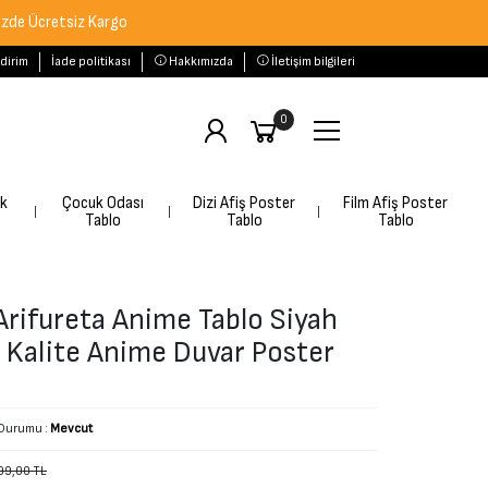
etsiz Kargo
ldirim
İade politikası
Hakkımızda
İletişim bilgileri
0
rk
Çocuk Odası
Dizi Afiş Poster
Film Afiş Poster
Tablo
Tablo
Tablo
rifureta Anime Tablo Siyah
 Kalite Anime Duvar Poster
Durumu :
Mevcut
99,00 TL