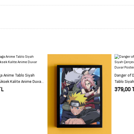
Danger of Dragons Anime Anime
Tablo Siyah Çerçeveli Yüksek Kalite
Anime Duvar Poster Tablo
379,00 TL