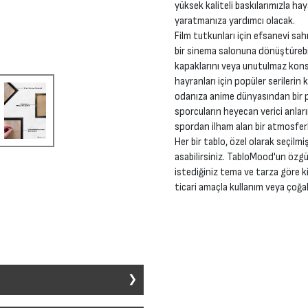
yüksek kaliteli baskılarımızla ha
yaratmanıza yardımcı olacak.
Film tutkunları için efsanevi sah
bir sinema salonuna dönüştürebil
kapaklarını veya unutulmaz konse
hayranları için popüler serilerin 
odanıza anime dünyasından bir pa
sporcuların heyecan verici anları
spordan ilham alan bir atmosferl
Her bir tablo, özel olarak seçilmi
asabilirsiniz. TabloMood'un özgü
istediğiniz tema ve tarza göre ki
ticari amaçla kullanım veya çoğal
ir alana dekoratif bir unsur eklemek