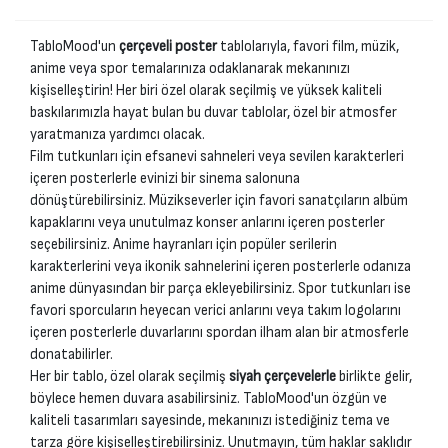
TabloMood'un
çerçeveli poster
tablolarıyla, favori film, müzik,
anime veya spor temalarınıza odaklanarak mekanınızı
kişiselleştirin! Her biri özel olarak seçilmiş ve yüksek kaliteli
baskılarımızla hayat bulan bu duvar tablolar, özel bir atmosfer
yaratmanıza yardımcı olacak.
Film tutkunları için efsanevi sahneleri veya sevilen karakterleri
içeren posterlerle evinizi bir sinema salonuna
dönüştürebilirsiniz. Müzikseverler için favori sanatçıların albüm
kapaklarını veya unutulmaz konser anlarını içeren posterler
seçebilirsiniz. Anime hayranları için popüler serilerin
karakterlerini veya ikonik sahnelerini içeren posterlerle odanıza
anime dünyasından bir parça ekleyebilirsiniz. Spor tutkunları ise
favori sporcuların heyecan verici anlarını veya takım logolarını
içeren posterlerle duvarlarını spordan ilham alan bir atmosferle
donatabilirler.
Her bir tablo, özel olarak seçilmiş
siyah çerçevelerle
birlikte gelir,
böylece hemen duvara asabilirsiniz. TabloMood'un özgün ve
kaliteli tasarımları sayesinde, mekanınızı istediğiniz tema ve
tarza göre kişiselleştirebilirsiniz. Unutmayın, tüm haklar saklıdır