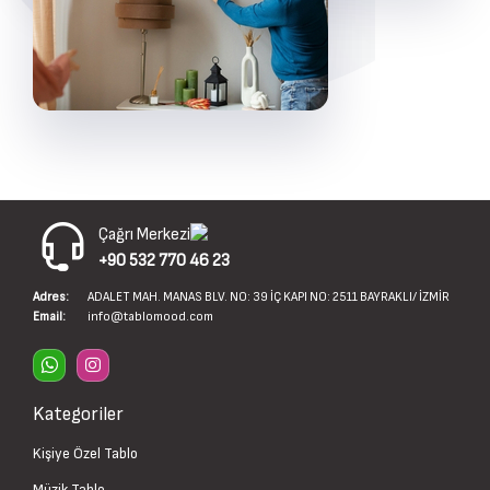
Çağrı Merkezi
+90 532 770 46 23
Adres:
ADALET MAH. MANAS BLV. NO: 39 İÇ KAPI NO: 2511 BAYRAKLI/ İZMİR
Email:
info@tablomood.com
Kategoriler
Kişiye Özel Tablo
Müzik Tablo