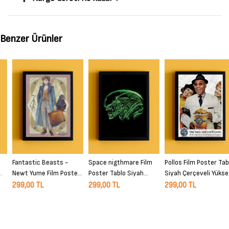
Benzer Ürünler
Fantastic Beasts -
Space nigthmare Film
Pollos Film Poster Tablo
Newt Yume Film Poster
Poster Tablo Siyah
Siyah Çerçeveli Yüksek
Tablo Siyah Çerçeveli
Çerçeveli Yüksek Kalite
Kalite Film Duvar Tablo
299,00 TL
299,00 TL
299,00 TL
Yüksek Kalite Film Duvar
Film Duvar Tablo
Tablo