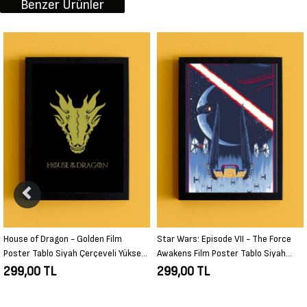
Benzer Ürünler
Star Wars: Episode VII - The Force
Harry Potter - Dobby Film Poster
Awakens Film Poster Tablo Siyah
Tablo Siyah Çerçeveli Yüksek Kalite
Çerçeveli Yüksek Kalite Film Duvar
Film Duvar Tablo
299,00 TL
299,00 TL
Tablo