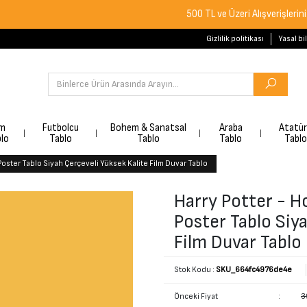
500 TL ve Üzeri Alışverişlerinizde Ücre
Gizlilik politikası
Yasal bi
lm
Futbolcu
Bohem & Sanatsal
Araba
Atatü
lo
Tablo
Tablo
Tablo
Tablo
Poster Tablo Siyah Çerçeveli Yüksek Kalite Film Duvar Tablo
Harry Potter - H
Poster Tablo Siy
Film Duvar Tablo
Stok Kodu :
SKU_664fc4976de4e
Önceki Fiyat
:
3