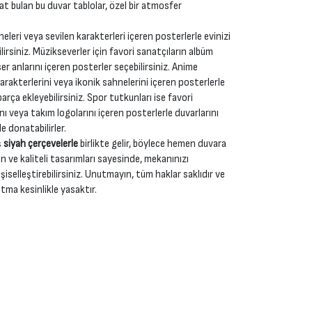
yat bulan bu duvar tablolar, özel bir atmosfer
neleri veya sevilen karakterleri içeren posterlerle evinizi
irsiniz. Müzikseverler için favori sanatçıların albüm
r anlarını içeren posterler seçebilirsiniz. Anime
karakterlerini veya ikonik sahnelerini içeren posterlerle
rça ekleyebilirsiniz. Spor tutkunları ise favori
nı veya takım logolarını içeren posterlerle duvarlarını
e donatabilirler.
ş
siyah çerçevelerle
birlikte gelir, böylece hemen duvara
n ve kaliteli tasarımları sayesinde, mekanınızı
şiselleştirebilirsiniz. Unutmayın, tüm haklar saklıdır ve
tma kesinlikle yasaktır.