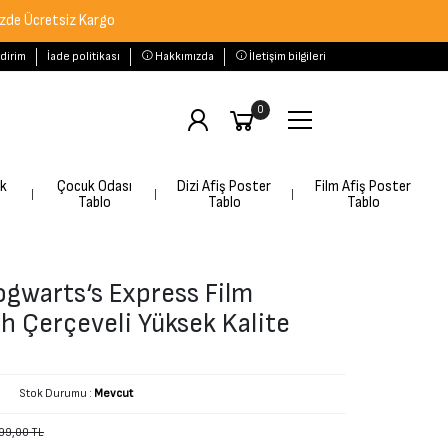
tsiz Kargo
ldirim
İade politikası
Hakkımızda
İletişim bilgileri
0
rk
Çocuk Odası
Dizi Afiş Poster
Film Afiş Poster
Tablo
Tablo
Tablo
ogwarts‘s Express Film
ah Çerçeveli Yüksek Kalite
Stok Durumu :
Mevcut
99,00 TL