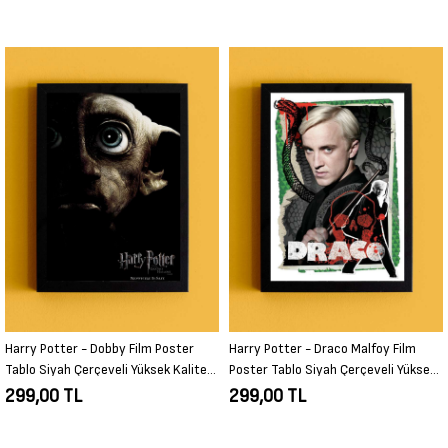
Harry Potter - Draco Malfoy Film
The Lord of the Rings - One… One
Poster Tablo Siyah Çerçeveli Yüksek
ring to rule them all Film Poster
Kalite Film Duvar Tablo
Tablo Siyah Çerçeveli Yüksek Kalite
299,00 TL
299,00 TL
Film Duvar Tablo