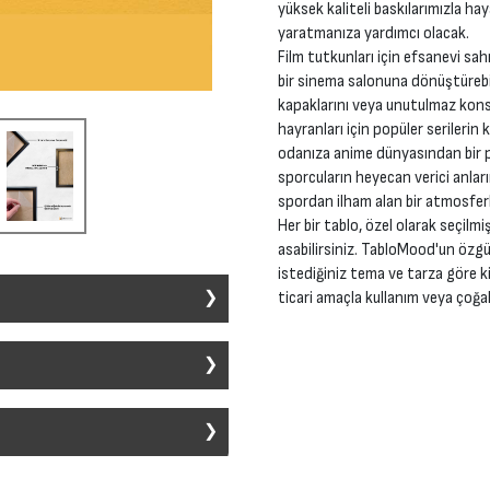
yüksek kaliteli baskılarımızla ha
yaratmanıza yardımcı olacak.
Film tutkunları için efsanevi sah
bir sinema salonuna dönüştürebil
kapaklarını veya unutulmaz konse
hayranları için popüler serilerin 
odanıza anime dünyasından bir pa
sporcuların heyecan verici anları
spordan ilham alan bir atmosferl
Her bir tablo, özel olarak seçilmi
asabilirsiniz. TabloMood'un özgü
istediğiniz tema ve tarza göre ki
ticari amaçla kullanım veya çoğal
ir alana dekoratif bir unsur eklemek
ı sanat stili ve konu ile üretilebilir.
ımları içerir:
 tasarımın seçilmesidir. Film, müzik,
edikleri posterleri belirler.
z veya herhangi bir şekilde ticari
eceğiz. Ancak, bizim sunduğumuzdan
ormata dönüştürülür. Gerekirse,