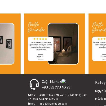
Çağrı Merkezi
Katego
+90 532 770 46 23
Kişiye Ö
Adres:
ADALET MAH. MANAS BLV. NO: 39 İÇ KAPI
Müzik T
NO: 2511 BAYRAKLI/ İZMİR
Email:
info@tablomood.com