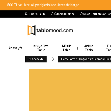
L ve Üzeri Alışverişlerinizde Ücretsiz Kargo
Sipariş Takibi
Ödeme Bildirimi
Sıkça Sorulan Sorular
Kişiye Özel
Müzik
Anime
Fi
Anasayfa
Tablo
Tablo
Tablo
Tab
Anasayfa
Harry Potter - Hogwarts‘s Express Film 