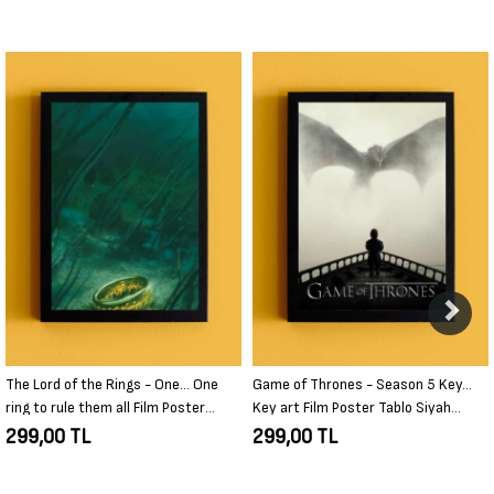
Game of Thrones - Season 5 Key…
Beetlejuice Film Poster Tablo Siyah
Key art Film Poster Tablo Siyah
Çerçeveli Yüksek Kalite Film Duvar
Çerçeveli Yüksek Kalite Film Duvar
Tablo
299,00 TL
299,00 TL
Tablo