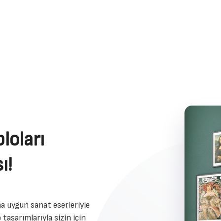
loları
ı!
a uygun sanat eserleriyle
 tasarımlarıyla sizin için