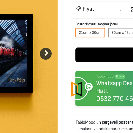
Fiyat
:
Poster Boyutu Seçiniz (*cm)
21cm x 30cm
30cm x 42c
Tablomood
Online
Whatsapp Des
Hattı
0532 770 46
TabloMood'un
çerçeveli poster
t
temalarınıza odaklanarak mekanını