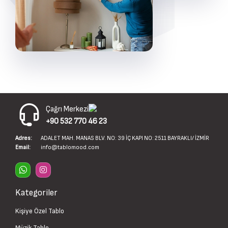
Çağrı Merkezi
+90 532 770 46 23
Adres:
ADALET MAH. MANAS BLV. NO: 39 İÇ KAPI NO: 2511 BAYRAKLI/ İZMİR
Email:
info@tablomood.com
Kategoriler
Kişiye Özel Tablo
Müzik Tablo