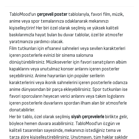
TabloMood'un
çerçeveli poster
tablolarıyla, favori film, müzik,
anime veya spor temalarınıza odaklanarak mekanınızı
kişiselleştirin! Her biri özel olarak seçilmiş ve yüksek kaliteli
baskılarımızla hayat bulan bu duvar tablolar, özel bir atmosfer
yaratmanıza yardımcı olacak.
Film tutkunları için efsanevi sahneleri veya sevilen karakterleri
içeren posterlerle evinizi bir sinema salonuna
dönüştürebilirsiniz. Müzikseverler için favori sanatçıların albüm
kapaklarını veya unutulmaz konser anlarını içeren posterler
seçebilirsiniz. Anime hayranları için popüler serilerin
karakterlerini veya ikonik sahnelerini içeren posterlerle odanıza
anime dünyasından bir parça ekleyebilirsiniz. Spor tutkunları ise
favori sporcuların heyecan verici anlarını veya takım logolarını
içeren posterlerle duvarlarını spordan ilham alan bir atmosferle
donatabilirler.
Her bir tablo, özel olarak seçilmiş
siyah çerçevelerle
birlikte gelir,
böylece hemen duvara asabilirsiniz. TabloMood'un özgün ve
kaliteli tasarımları sayesinde, mekanınızı istediğiniz tema ve
tarza göre kişiselleştirebilirsiniz. Unutmayın, tüm haklar saklıdır