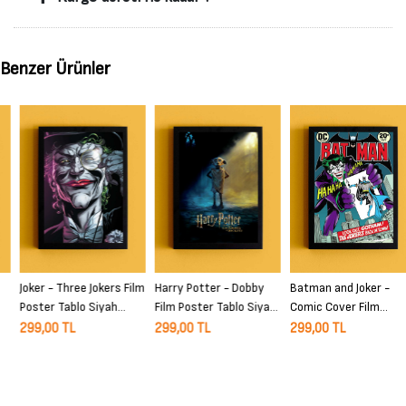
Benzer Ürünler
Joker - Three Jokers Film
Harry Potter - Dobby
Batman and Joker -
Poster Tablo Siyah
Film Poster Tablo Siyah
Comic Cover Film
Çerçeveli Yüksek Kalite
Çerçeveli Yüksek Kalite
Poster Tablo Siyah
299,00 TL
299,00 TL
299,00 TL
Film Duvar Tablo
Film Duvar Tablo
Çerçeveli Yüksek Kalite
Film Duvar Tablo