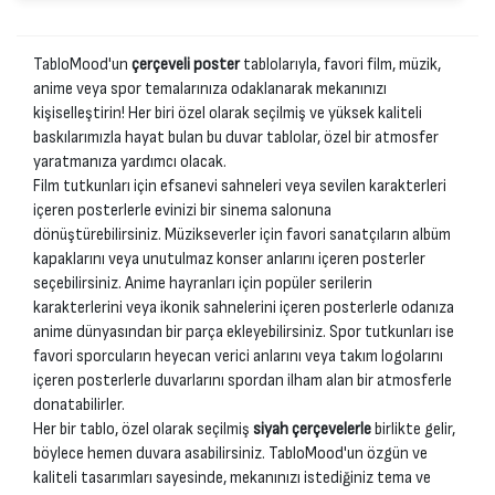
TabloMood'un
çerçeveli poster
tablolarıyla, favori film, müzik,
anime veya spor temalarınıza odaklanarak mekanınızı
kişiselleştirin! Her biri özel olarak seçilmiş ve yüksek kaliteli
baskılarımızla hayat bulan bu duvar tablolar, özel bir atmosfer
yaratmanıza yardımcı olacak.
Film tutkunları için efsanevi sahneleri veya sevilen karakterleri
içeren posterlerle evinizi bir sinema salonuna
dönüştürebilirsiniz. Müzikseverler için favori sanatçıların albüm
kapaklarını veya unutulmaz konser anlarını içeren posterler
seçebilirsiniz. Anime hayranları için popüler serilerin
karakterlerini veya ikonik sahnelerini içeren posterlerle odanıza
anime dünyasından bir parça ekleyebilirsiniz. Spor tutkunları ise
favori sporcuların heyecan verici anlarını veya takım logolarını
içeren posterlerle duvarlarını spordan ilham alan bir atmosferle
donatabilirler.
Her bir tablo, özel olarak seçilmiş
siyah çerçevelerle
birlikte gelir,
böylece hemen duvara asabilirsiniz. TabloMood'un özgün ve
kaliteli tasarımları sayesinde, mekanınızı istediğiniz tema ve