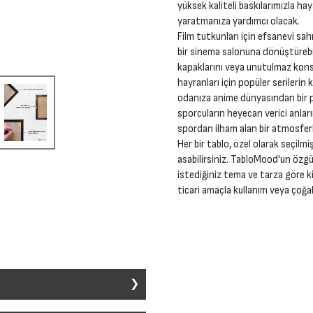
yüksek kaliteli baskılarımızla ha
yaratmanıza yardımcı olacak.
Film tutkunları için efsanevi sah
bir sinema salonuna dönüştürebil
kapaklarını veya unutulmaz konse
hayranları için popüler serilerin 
odanıza anime dünyasından bir pa
sporcuların heyecan verici anları
spordan ilham alan bir atmosferl
Her bir tablo, özel olarak seçilmi
asabilirsiniz. TabloMood'un özgü
istediğiniz tema ve tarza göre ki
ticari amaçla kullanım veya çoğal
ir alana dekoratif bir unsur eklemek