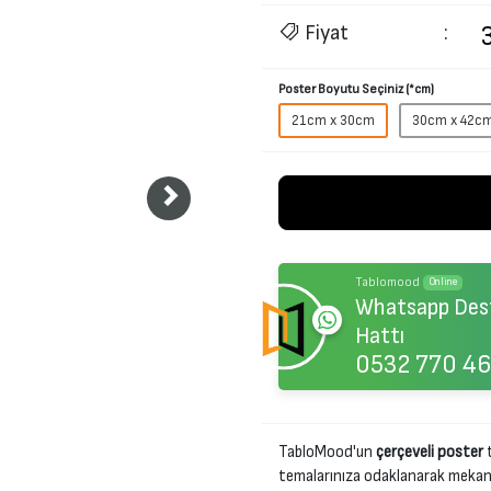
Fiyat
:
Poster Boyutu Seçiniz (*cm)
21cm x 30cm
30cm x 42c
Tablomood
Online
Whatsapp Des
Hattı
0532 770 46
TabloMood'un
çerçeveli poster
t
temalarınıza odaklanarak mekanını