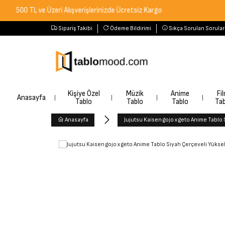
TL ve Üzeri Alışverişlerinizde Ücretsiz Kargo
Sipariş Takibi
Ödeme Bildirimi
Sıkça Sorulan Sorular
Kişiye Özel
Müzik
Anime
Fi
Anasayfa
Tablo
Tablo
Tablo
Tab
Anasayfa
Jujutsu Kaisen gojo x geto Anime Tablo