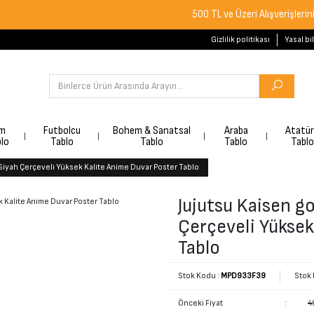
500 TL ve Üzeri Alışverişlerinizde Ücr
Gizlilik politikası
Yasal bi
lm
Futbolcu
Bohem & Sanatsal
Araba
Atatü
lo
Tablo
Tablo
Tablo
Tablo
 Siyah Çerçeveli Yüksek Kalite Anime Duvar Poster Tablo
Jujutsu Kaisen g
Çerçeveli Yüksek
Tablo
Stok Kodu :
MPD933F39
Stok
Önceki Fiyat
:
4