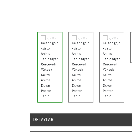
DETAYLAR
Sanatsal duvar posterleri, ev, ofis veya stüdyolar gibi herhangi b