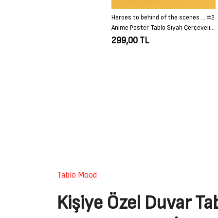
Heroes to behind of the scenes … #2
Anime Poster Tablo Siyah Çerçeveli
Yüksek Kalite Anime Duvar Tablo
299,00 TL
Tablo Mood
Kişiye Özel Duvar Tab