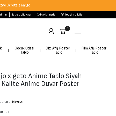
etsiz Kargo
ldirim
İade politikası
Hakkımızda
İletişim bilgileri
0
rk
Çocuk Odası
Dizi Afiş Poster
Film Afiş Poster
Tablo
Tablo
Tablo
ojo x geto Anime Tablo Siyah
 Kalite Anime Duvar Poster
 Durumu :
Mevcut
99,00 TL