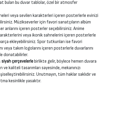
yat bulan bu duvar tablolar, özel bir atmosfer
neleri veya sevilen karakterleri içeren posterlerle evinizi
irsiniz. Müzikseverler için favori sanatçıların albüm
r anlarını içeren posterler seçebilirsiniz. Anime
karakterlerini veya ikonik sahnelerini içeren posterlerle
rça ekleyebilirsiniz. Spor tutkunları ise favori
nı veya takım logolarını içeren posterlerle duvarlarını
e donatabilirler.
ş
siyah çerçevelerle
birlikte gelir, böylece hemen duvara
n ve kaliteli tasarımları sayesinde, mekanınızı
şiselleştirebilirsiniz. Unutmayın, tüm haklar saklıdır ve
tma kesinlikle yasaktır.