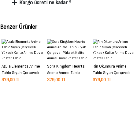
+
Kargo ücreti ne kadar ?
Benzer Ürünler
Azula Elements Anime
Sora Kingdom Hearts
Rin Okumura Anime
Tablo Siyah Çerçeveli
Anime Anime Tablo
Tablo Siyah Çerçeveli
Yüksek Kalite Anime
Siyah Çerçeveli Yüksek
Yüksek Kalite Anime
379,00 TL
379,00 TL
379,00 TL
Duvar Poster Tablo
Kalite Anime Duvar
Duvar Poster Tablo
Poster Tablo