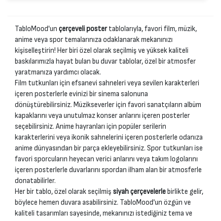
TabloMood'un
çerçeveli poster
tablolarıyla, favori film, müzik,
anime veya spor temalarınıza odaklanarak mekanınızı
kişiselleştirin! Her biri özel olarak seçilmiş ve yüksek kaliteli
baskılarımızla hayat bulan bu duvar tablolar, özel bir atmosfer
yaratmanıza yardımcı olacak.
Film tutkunları için efsanevi sahneleri veya sevilen karakterleri
içeren posterlerle evinizi bir sinema salonuna
dönüştürebilirsiniz. Müzikseverler için favori sanatçıların albüm
kapaklarını veya unutulmaz konser anlarını içeren posterler
seçebilirsiniz. Anime hayranları için popüler serilerin
karakterlerini veya ikonik sahnelerini içeren posterlerle odanıza
anime dünyasından bir parça ekleyebilirsiniz. Spor tutkunları ise
favori sporcuların heyecan verici anlarını veya takım logolarını
içeren posterlerle duvarlarını spordan ilham alan bir atmosferle
donatabilirler.
Her bir tablo, özel olarak seçilmiş
siyah çerçevelerle
birlikte gelir,
böylece hemen duvara asabilirsiniz. TabloMood'un özgün ve
kaliteli tasarımları sayesinde, mekanınızı istediğiniz tema ve