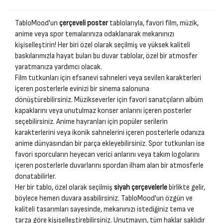
TabloMood'un
çerçeveli poster
tablolarıyla, favori film, müzik,
anime veya spor temalarınıza odaklanarak mekanınızı
kişiselleştirin! Her biri özel olarak seçilmiş ve yüksek kaliteli
baskılarımızla hayat bulan bu duvar tablolar, özel bir atmosfer
yaratmanıza yardımcı olacak.
Film tutkunları için efsanevi sahneleri veya sevilen karakterleri
içeren posterlerle evinizi bir sinema salonuna
dönüştürebilirsiniz. Müzikseverler için favori sanatçıların albüm
kapaklarını veya unutulmaz konser anlarını içeren posterler
seçebilirsiniz. Anime hayranları için popüler serilerin
karakterlerini veya ikonik sahnelerini içeren posterlerle odanıza
anime dünyasından bir parça ekleyebilirsiniz. Spor tutkunları ise
favori sporcuların heyecan verici anlarını veya takım logolarını
içeren posterlerle duvarlarını spordan ilham alan bir atmosferle
donatabilirler.
Her bir tablo, özel olarak seçilmiş
siyah çerçevelerle
birlikte gelir,
böylece hemen duvara asabilirsiniz. TabloMood'un özgün ve
kaliteli tasarımları sayesinde, mekanınızı istediğiniz tema ve
tarza göre kişiselleştirebilirsiniz. Unutmayın, tüm haklar saklıdır