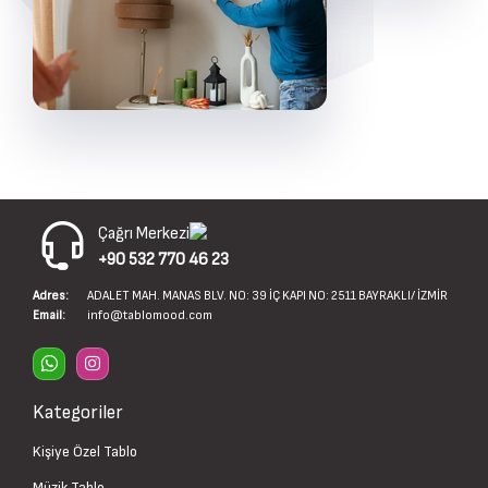
Çağrı Merkezi
+90 532 770 46 23
Adres:
ADALET MAH. MANAS BLV. NO: 39 İÇ KAPI NO: 2511 BAYRAKLI/ İZMİR
Email:
info@tablomood.com
Kategoriler
Kişiye Özel Tablo
Müzik Tablo