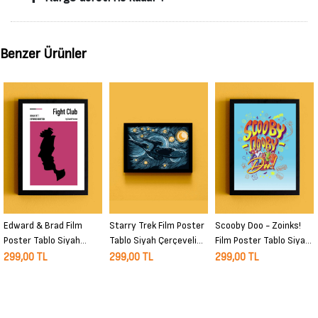
Benzer Ürünler
Edward & Brad Film
Starry Trek Film Poster
Scooby Doo - Zoinks!
Poster Tablo Siyah
Tablo Siyah Çerçeveli
Film Poster Tablo Siyah
Çerçeveli Yüksek Kalite
Yüksek Kalite Film Duvar
Çerçeveli Yüksek Kalite
299,00 TL
299,00 TL
299,00 TL
Film Duvar Tablo
Tablo
Film Duvar Tablo