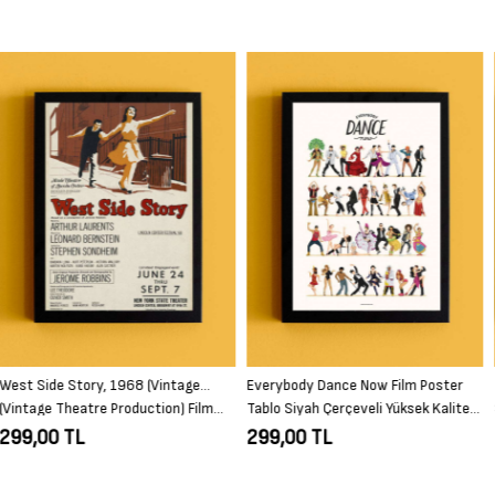
Everybody Dance Now Film Poster
The Hunger Games: Ballad Of
Tablo Siyah Çerçeveli Yüksek Kalite
Songbirds and… Film Poster Tablo
Film Duvar Tablo
Siyah Çerçeveli Yüksek Kalite Film
299,00 TL
299,00 TL
Duvar Tablo