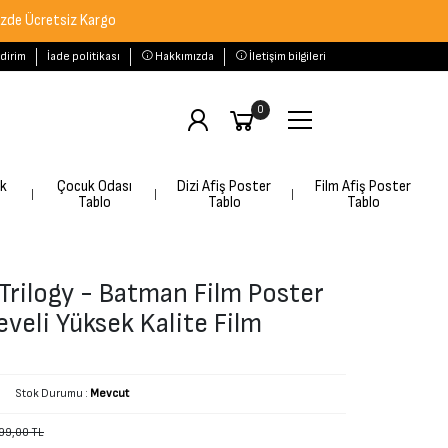
siz Kargo
ldirim
İade politikası
Hakkımızda
İletişim bilgileri
0
rk
Çocuk Odası
Dizi Afiş Poster
Film Afiş Poster
Tablo
Tablo
Tablo
Trilogy - Batman Film Poster
veli Yüksek Kalite Film
Stok Durumu :
Mevcut
99,00 TL