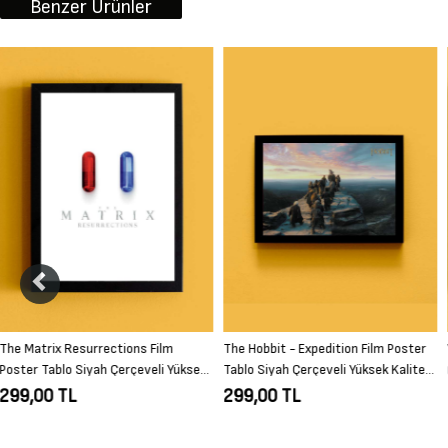
Benzer Ürünler
The Hobbit - Expedition Film Poster
West Side Story, 1968 (Vintage…
Tablo Siyah Çerçeveli Yüksek Kalite
(Vintage Theatre Production) Film
Film Duvar Tablo
Poster Tablo Siyah Çerçeveli Yüksek
299,00 TL
299,00 TL
Kalite Film Duvar Tablo