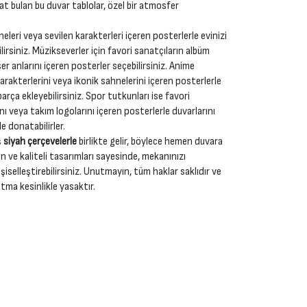
yat bulan bu duvar tablolar, özel bir atmosfer
neleri veya sevilen karakterleri içeren posterlerle evinizi
irsiniz. Müzikseverler için favori sanatçıların albüm
r anlarını içeren posterler seçebilirsiniz. Anime
karakterlerini veya ikonik sahnelerini içeren posterlerle
rça ekleyebilirsiniz. Spor tutkunları ise favori
nı veya takım logolarını içeren posterlerle duvarlarını
e donatabilirler.
ş
siyah çerçevelerle
birlikte gelir, böylece hemen duvara
n ve kaliteli tasarımları sayesinde, mekanınızı
şiselleştirebilirsiniz. Unutmayın, tüm haklar saklıdır ve
tma kesinlikle yasaktır.