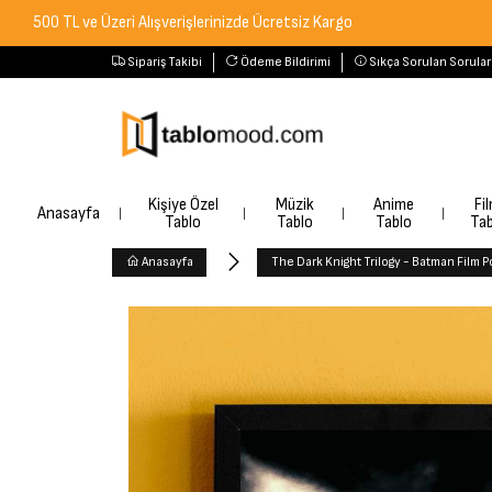
L ve Üzeri Alışverişlerinizde Ücretsiz Kargo
Sipariş Takibi
Ödeme Bildirimi
Sıkça Sorulan Sorular
Kişiye Özel
Müzik
Anime
Fi
Anasayfa
Tablo
Tablo
Tablo
Tab
Anasayfa
The Dark Knight Trilogy - Batman Film P