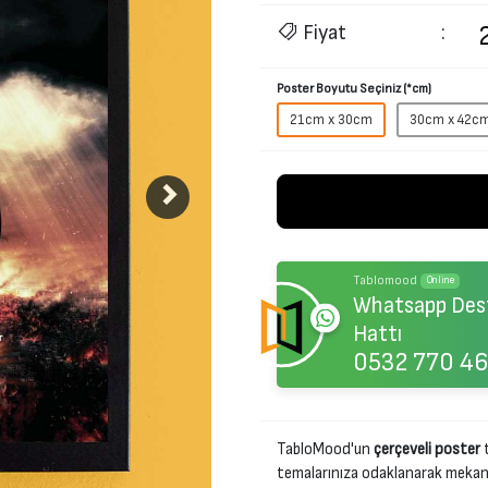
Fiyat
:
Poster Boyutu Seçiniz (*cm)
21cm x 30cm
30cm x 42c
Tablomood
Online
Whatsapp Des
Hattı
0532 770 46
TabloMood'un
çerçeveli poster
t
temalarınıza odaklanarak mekanını