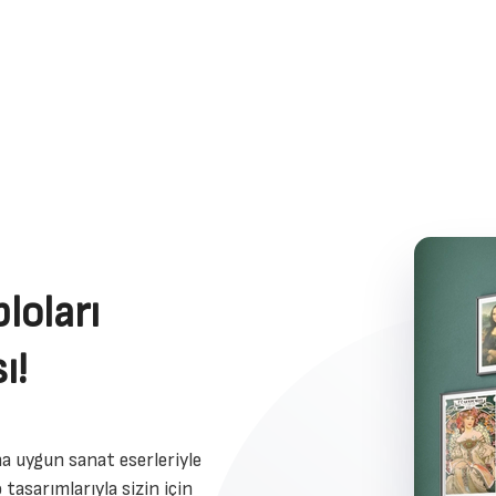
loları
ı!
a uygun sanat eserleriyle
 tasarımlarıyla sizin için