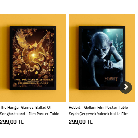
Hobbit - Gollum Film Poster Tablo
Batman and Joker - Comic Cover Film
Siyah Çerçeveli Yüksek Kalite Film
Poster Tablo Siyah Çerçeveli Yüksek
Duvar Tablo
Kalite Film Duvar Tablo
299,00 TL
299,00 TL