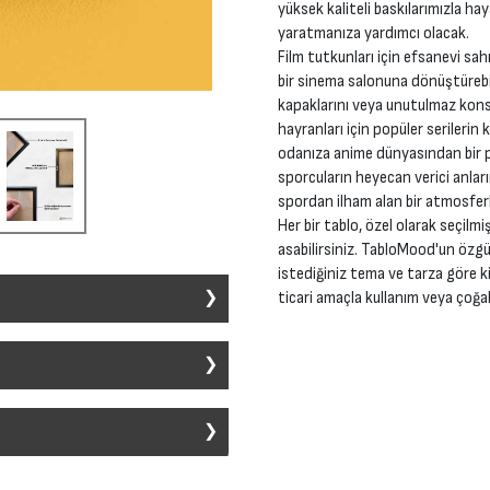
yüksek kaliteli baskılarımızla ha
yaratmanıza yardımcı olacak.
Film tutkunları için efsanevi sah
bir sinema salonuna dönüştürebil
kapaklarını veya unutulmaz konse
hayranları için popüler serilerin 
odanıza anime dünyasından bir pa
sporcuların heyecan verici anları
spordan ilham alan bir atmosferl
Her bir tablo, özel olarak seçilmi
asabilirsiniz. TabloMood'un özgü
istediğiniz tema ve tarza göre ki
ticari amaçla kullanım veya çoğal
ir alana dekoratif bir unsur eklemek
ı sanat stili ve konu ile üretilebilir.
ımları içerir:
 tasarımın seçilmesidir. Film, müzik,
edikleri posterleri belirler.
z veya herhangi bir şekilde ticari
eceğiz. Ancak, bizim sunduğumuzdan
ormata dönüştürülür. Gerekirse,