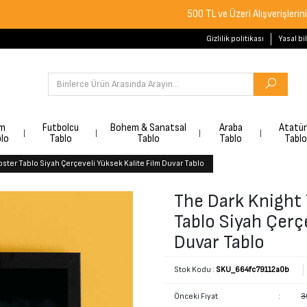
500 TL ve Üzeri Alışverişlerinizde Ücret
Gizlilik politikası
Yasal bi
lm
Futbolcu
Bohem & Sanatsal
Araba
Atatü
lo
Tablo
Tablo
Tablo
Tablo
oster Tablo Siyah Çerçeveli Yüksek Kalite Film Duvar Tablo
The Dark Knight 
Tablo Siyah Çerçe
Duvar Tablo
Stok Kodu :
SKU_664fc79112a0b
Önceki Fiyat
:
3