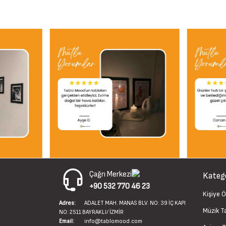
Çağrı Merkezi
Katego
+90 532 770 46 23
Kişiye Ö
Adres:
ADALET MAH. MANAS BLV. NO: 39 İÇ KAPI
Müzik T
NO: 2511 BAYRAKLI/ İZMİR
Email:
info@tablomood.com