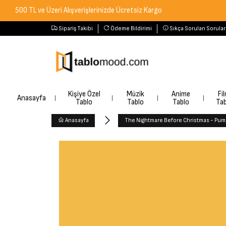
L ve Üzeri Alışverişlerinizde Ücretsiz Kargo
Sipariş Takibi
Ödeme Bildirimi
Sıkça Sorulan Sorular
Kişiye Özel
Müzik
Anime
Fi
Anasayfa
Tablo
Tablo
Tablo
Tab
Anasayfa
The Nightmare Before Christmas - Pumpk