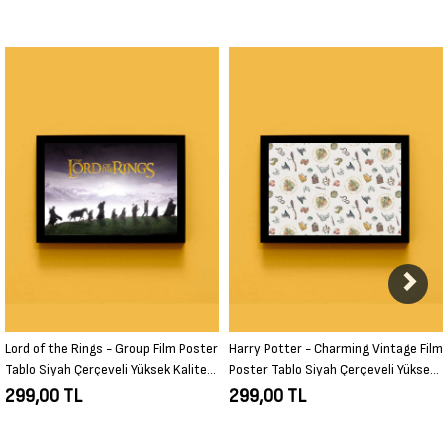
Harry Potter - Charming Vintage Film
The Big Bang Theory - Squad Film
Poster Tablo Siyah Çerçeveli Yüksek
Poster Tablo Siyah Çerçeveli Yüksek
Kalite Film Duvar Tablo
Kalite Film Duvar Tablo
299,00 TL
299,00 TL