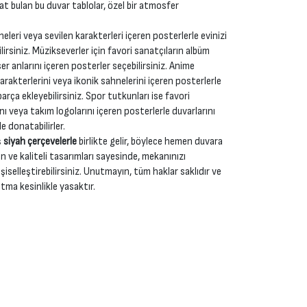
yat bulan bu duvar tablolar, özel bir atmosfer
neleri veya sevilen karakterleri içeren posterlerle evinizi
irsiniz. Müzikseverler için favori sanatçıların albüm
r anlarını içeren posterler seçebilirsiniz. Anime
karakterlerini veya ikonik sahnelerini içeren posterlerle
rça ekleyebilirsiniz. Spor tutkunları ise favori
nı veya takım logolarını içeren posterlerle duvarlarını
e donatabilirler.
ş
siyah çerçevelerle
birlikte gelir, böylece hemen duvara
n ve kaliteli tasarımları sayesinde, mekanınızı
şiselleştirebilirsiniz. Unutmayın, tüm haklar saklıdır ve
tma kesinlikle yasaktır.