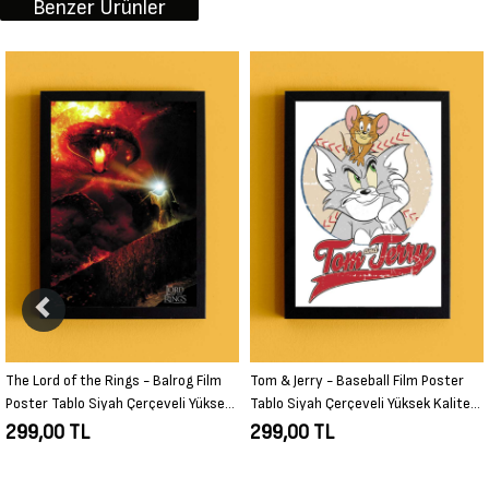
Benzer Ürünler
Tom & Jerry - Baseball Film Poster
Joker - HAHAHA Film Poster Tablo
Tablo Siyah Çerçeveli Yüksek Kalite
Siyah Çerçeveli Yüksek Kalite Film
Film Duvar Tablo
Duvar Tablo
299,00 TL
299,00 TL