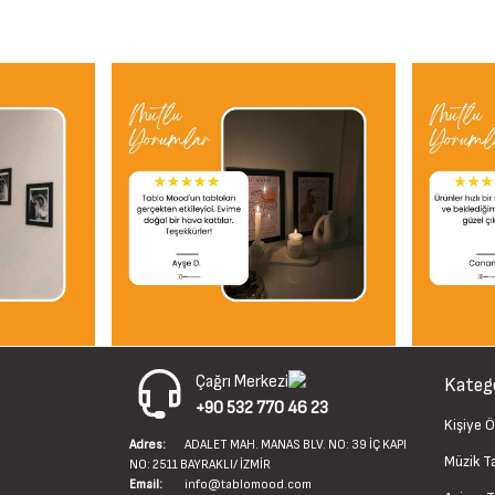
Çağrı Merkezi
Katego
+90 532 770 46 23
Kişiye Ö
Adres:
ADALET MAH. MANAS BLV. NO: 39 İÇ KAPI
Müzik T
NO: 2511 BAYRAKLI/ İZMİR
Email:
info@tablomood.com