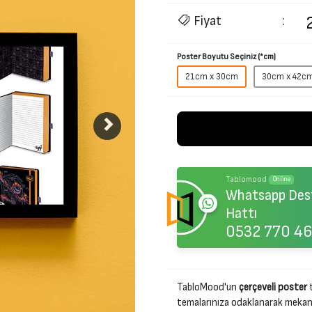
Fiyat
:
Poster Boyutu Seçiniz (*cm)
21cm x 30cm
30cm x 42c
Tablomood
Online
Whatsapp Des
Hattı
0532 770 46
TabloMood'un
çerçeveli poster
t
temalarınıza odaklanarak mekanını