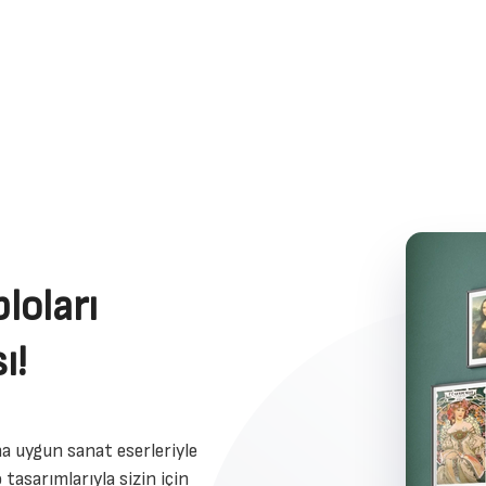
loları
ı!
a uygun sanat eserleriyle
 tasarımlarıyla sizin için