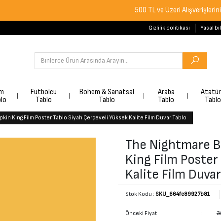
500 TL ve Üzeri Alışverişlerinizde Ücre
Gizlilik politikası
Yasal bi
lm
Futbolcu
Bohem & Sanatsal
Araba
Atatü
lo
Tablo
Tablo
Tablo
Tablo
in King Film Poster Tablo Siyah Çerçeveli Yüksek Kalite Film Duvar Tablo
The Nightmare B
King Film Poster
Kalite Film Duvar
Stok Kodu :
SKU_664fc89927b81
Önceki Fiyat
:
3