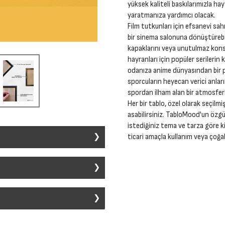
yüksek kaliteli baskılarımızla ha
yaratmanıza yardımcı olacak.
Film tutkunları için efsanevi sah
bir sinema salonuna dönüştürebil
kapaklarını veya unutulmaz konse
hayranları için popüler serilerin 
odanıza anime dünyasından bir pa
sporcuların heyecan verici anları
spordan ilham alan bir atmosferl
Her bir tablo, özel olarak seçilmi
asabilirsiniz. TabloMood'un özgü
istediğiniz tema ve tarza göre ki
ticari amaçla kullanım veya çoğal
ir alana dekoratif bir unsur eklemek
ı sanat stili ve konu ile üretilebilir.
ımları içerir:
 tasarımın seçilmesidir. Film, müzik,
edikleri posterleri belirler.
z veya herhangi bir şekilde ticari
eceğiz. Ancak, bizim sunduğumuzdan
ormata dönüştürülür. Gerekirse,