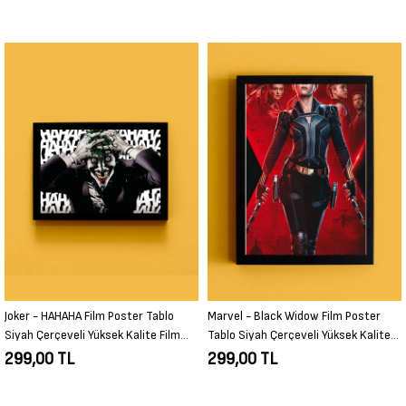
Marvel - Black Widow Film Poster
Lord of the Rings - Group Film Poster
Tablo Siyah Çerçeveli Yüksek Kalite
Tablo Siyah Çerçeveli Yüksek Kalite
Film Duvar Tablo
Film Duvar Tablo
299,00 TL
299,00 TL