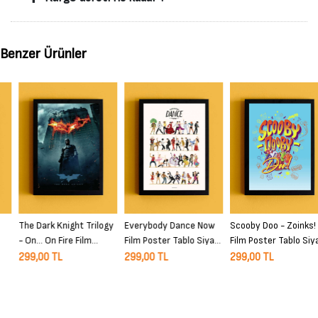
Benzer Ürünler
The Dark Knight Trilogy
Everybody Dance Now
Scooby Doo - Zoinks!
- On… On Fire Film
Film Poster Tablo Siyah
Film Poster Tablo Siyah
Poster Tablo Siyah
Çerçeveli Yüksek Kalite
Çerçeveli Yüksek Kalite
299,00 TL
299,00 TL
299,00 TL
Çerçeveli Yüksek Kalite
Film Duvar Tablo
Film Duvar Tablo
Film Duvar Tablo