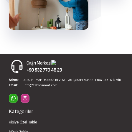
Çağrı Merkezi
+90 532 770 46 23
Adres:
ADALET MAH. MANAS BLV. NO: 39 İÇ KAPI NO: 2511 BAYRAKLI/ İZMİR
Email:
info@tablomood.com
Kategoriler
Kişiye Özel Tablo
Müzik Tablo