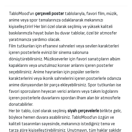
TabloMood'un
çerçeveli poster
tablolarıyla, favori film, müzik,
anime veya spor temalarınıza odaklanarak mekanınızı
kişiselleştirin! Her biri özel olarak seçilmiş ve yüksek kaliteli
baskılarımızla hayat bulan bu duvar tablolar, özel bir atmosfer
yaratmanıza yardımcı olacak.
Film tutkunları için efsanevi sahneleri veya sevilen karakterleri
içeren posterlerle evinizi bir sinema salonuna
dönüştürebilirsiniz. Müzikseverler için favori sanatçıların albüm
kapaklarını veya unutulmaz konser anlarını içeren posterler
seçebilirsiniz. Anime hayranları için popüler serilerin
karakterlerini veya ikonik sahnelerini içeren posterlerle odanıza
anime dünyasından bir parça ekleyebilirsiniz. Spor tutkunları ise
favori sporcuların heyecan verici anlarını veya takım logolarını
içeren posterlerle duvarlarını spordan ilham alan bir atmosferle
donatabilirler.
Her bir tablo, özel olarak seçilmiş
siyah çerçevelerle
birlikte gelir,
böylece hemen duvara asabilirsiniz. TabloMood'un özgün ve
kaliteli tasarımları sayesinde, mekanınızı istediğiniz tema ve
tarza göre kişiselleştirebilirsiniz. Unutmayın, tüm haklar saklıdır