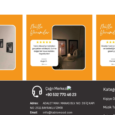
Çağrı Merkezi
Katego
+90 532 770 46 23
Kişiye Ö
Adres:
ADALET MAH. MANAS BLV. NO: 39 İÇ KAPI
Müzik T
NO: 2511 BAYRAKLI/ İZMİR
Email:
info@tablomood.com