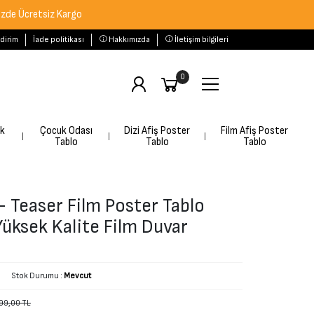
tsiz Kargo
ldirim
İade politikası
Hakkımızda
İletişim bilgileri
0
rk
Çocuk Odası
Dizi Afiş Poster
Film Afiş Poster
Tablo
Tablo
Tablo
Teaser Film Poster Tablo
Yüksek Kalite Film Duvar
Stok Durumu :
Mevcut
99,00 TL