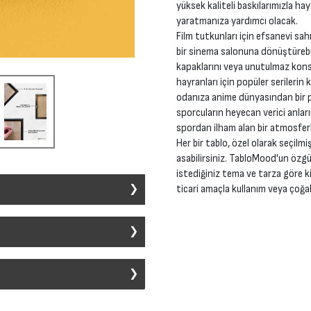
yüksek kaliteli baskılarımızla ha
yaratmanıza yardımcı olacak.
Film tutkunları için efsanevi sah
bir sinema salonuna dönüştürebil
kapaklarını veya unutulmaz konse
hayranları için popüler serilerin 
odanıza anime dünyasından bir pa
sporcuların heyecan verici anları
spordan ilham alan bir atmosferl
Her bir tablo, özel olarak seçilmi
asabilirsiniz. TabloMood'un özgü
istediğiniz tema ve tarza göre ki
ticari amaçla kullanım veya çoğal
ir alana dekoratif bir unsur eklemek
ı sanat stili ve konu ile üretilebilir.
ımları içerir:
 tasarımın seçilmesidir. Film, müzik,
edikleri posterleri belirler.
z veya herhangi bir şekilde ticari
eceğiz. Ancak, bizim sunduğumuzdan
ormata dönüştürülür. Gerekirse,