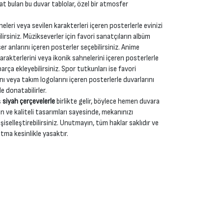
yat bulan bu duvar tablolar, özel bir atmosfer
neleri veya sevilen karakterleri içeren posterlerle evinizi
irsiniz. Müzikseverler için favori sanatçıların albüm
r anlarını içeren posterler seçebilirsiniz. Anime
karakterlerini veya ikonik sahnelerini içeren posterlerle
rça ekleyebilirsiniz. Spor tutkunları ise favori
nı veya takım logolarını içeren posterlerle duvarlarını
e donatabilirler.
ş
siyah çerçevelerle
birlikte gelir, böylece hemen duvara
n ve kaliteli tasarımları sayesinde, mekanınızı
şiselleştirebilirsiniz. Unutmayın, tüm haklar saklıdır ve
tma kesinlikle yasaktır.