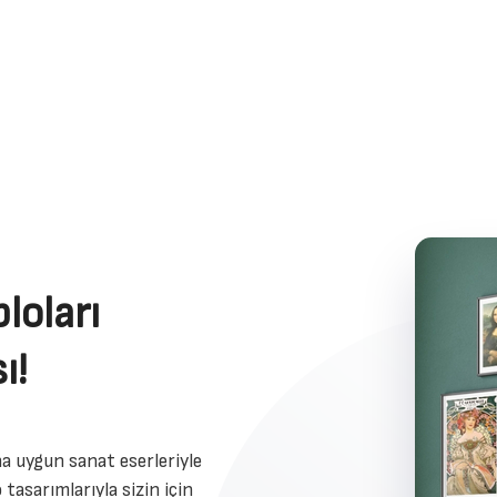
loları
ı!
a uygun sanat eserleriyle
 tasarımlarıyla sizin için