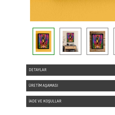
DETAYLAR
Sanatsal duvar posterleri, ev, ofis veya stüdyolar gibi herhangi b
için kullanılan popüler bir sanat formudur. Bu posterler, birçok farkl
ÜRETİM AŞAMASI
270gr Kalın Parlak fotoğraf kağıdına basılmıştır.
Siyah çerçeveli duvar tablolarının üretim aşamaları genellikle şu ad
Poster Tablolarımız Siyah Çerçevelidir.
.
İADE VE KOŞULLAR
Sadece siyah çerçeve ve çift taraflı bant ile gönderilir.
Tasarımı Hazırlama:
İlk adım, müşterilerin tercihlerine göre
Duvar Tablolarımız güneşe ve nemli alanlara dayanıklıdır.
anime, spor veya diğer temalardan birini seçen müşteriler, ist
Bu posteri/tasarımı yeniden satamaz, çoğaltamaz, dağıtama
Aşağıdaki talimatlara uyarsanız taşıyıcı firma masraflarını ödey
Baskıya Hazırlama:
Seçilen tasarımlar, baskı için uygun f
kazanç sağlayamazsınız.