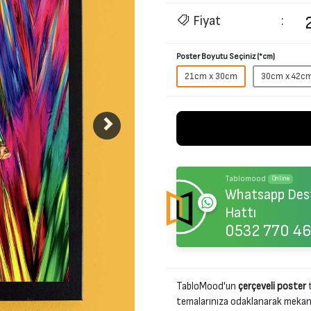
Fiyat
:
Poster Boyutu Seçiniz (*cm)
21cm x 30cm
30cm x 42c
Tablomood
Online
Whatsapp Des
Hattı
0532 770 46
TabloMood'un
çerçeveli poster
t
temalarınıza odaklanarak mekanını