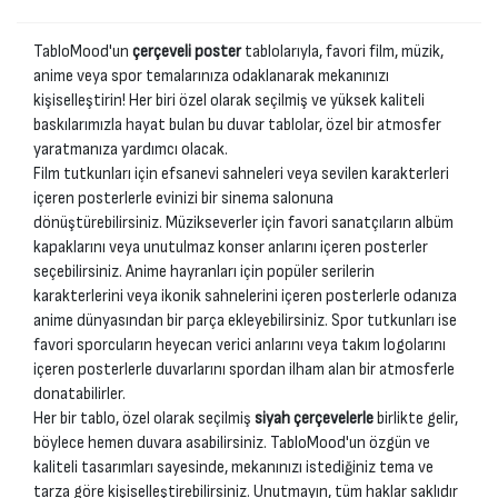
TabloMood'un
çerçeveli poster
tablolarıyla, favori film, müzik,
anime veya spor temalarınıza odaklanarak mekanınızı
kişiselleştirin! Her biri özel olarak seçilmiş ve yüksek kaliteli
baskılarımızla hayat bulan bu duvar tablolar, özel bir atmosfer
yaratmanıza yardımcı olacak.
Film tutkunları için efsanevi sahneleri veya sevilen karakterleri
içeren posterlerle evinizi bir sinema salonuna
dönüştürebilirsiniz. Müzikseverler için favori sanatçıların albüm
kapaklarını veya unutulmaz konser anlarını içeren posterler
seçebilirsiniz. Anime hayranları için popüler serilerin
karakterlerini veya ikonik sahnelerini içeren posterlerle odanıza
anime dünyasından bir parça ekleyebilirsiniz. Spor tutkunları ise
favori sporcuların heyecan verici anlarını veya takım logolarını
içeren posterlerle duvarlarını spordan ilham alan bir atmosferle
donatabilirler.
Her bir tablo, özel olarak seçilmiş
siyah çerçevelerle
birlikte gelir,
böylece hemen duvara asabilirsiniz. TabloMood'un özgün ve
kaliteli tasarımları sayesinde, mekanınızı istediğiniz tema ve
tarza göre kişiselleştirebilirsiniz. Unutmayın, tüm haklar saklıdır