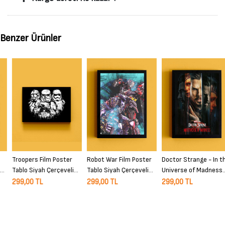
Benzer Ürünler
Troopers Film Poster
Robot War Film Poster
Doctor Strange - In the
Tablo Siyah Çerçeveli
Tablo Siyah Çerçeveli
Universe of Madness
Yüksek Kalite Film Duvar
Yüksek Kalite Film Duvar
Film Poster Tablo Siyah
299,00 TL
299,00 TL
299,00 TL
Tablo
Tablo
Çerçeveli Yüksek Kalite
Film Duvar Tablo