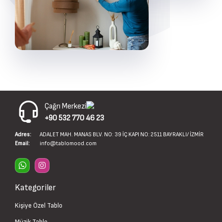
Çağrı Merkezi
+90 532 770 46 23
Adres:
ADALET MAH. MANAS BLV. NO: 39 İÇ KAPI NO: 2511 BAYRAKLI/ İZMİR
Email:
info@tablomood.com
Kategoriler
Kişiye Özel Tablo
Müzik Tablo