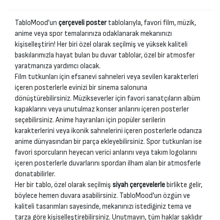
TabloMood'un
çerçeveli poster
tablolarıyla, favori film, müzik,
anime veya spor temalarınıza odaklanarak mekanınızı
kişiselleştirin! Her biri özel olarak seçilmiş ve yüksek kaliteli
baskılarımızla hayat bulan bu duvar tablolar, özel bir atmosfer
yaratmanıza yardımcı olacak.
Film tutkunları için efsanevi sahneleri veya sevilen karakterleri
içeren posterlerle evinizi bir sinema salonuna
dönüştürebilirsiniz. Müzikseverler için favori sanatçıların albüm
kapaklarını veya unutulmaz konser anlarını içeren posterler
seçebilirsiniz. Anime hayranları için popüler serilerin
karakterlerini veya ikonik sahnelerini içeren posterlerle odanıza
anime dünyasından bir parça ekleyebilirsiniz. Spor tutkunları ise
favori sporcuların heyecan verici anlarını veya takım logolarını
içeren posterlerle duvarlarını spordan ilham alan bir atmosferle
donatabilirler.
Her bir tablo, özel olarak seçilmiş
siyah çerçevelerle
birlikte gelir,
böylece hemen duvara asabilirsiniz. TabloMood'un özgün ve
kaliteli tasarımları sayesinde, mekanınızı istediğiniz tema ve
tarza göre kişiselleştirebilirsiniz. Unutmayın, tüm haklar saklıdır