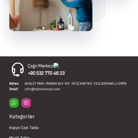
Çağrı Merkezi
+90 532 770 46 23
Adres:
ADALET MAH. MANAS BLV. NO: 39 İÇ KAPI NO: 2511 BAYRAKLI/ İZMİR
Email:
info@tablomood.com
Kategoriler
Kişiye Özel Tablo
Müzik Tablo