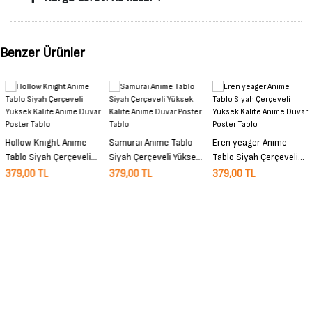
Benzer Ürünler
Hollow Knight Anime
Samurai Anime Tablo
Eren yeager Anime
Tablo Siyah Çerçeveli
Siyah Çerçeveli Yüksek
Tablo Siyah Çerçeveli
Yüksek Kalite Anime
Kalite Anime Duvar
Yüksek Kalite Anime
379,00 TL
379,00 TL
379,00 TL
Duvar Poster Tablo
Poster Tablo
Duvar Poster Tablo